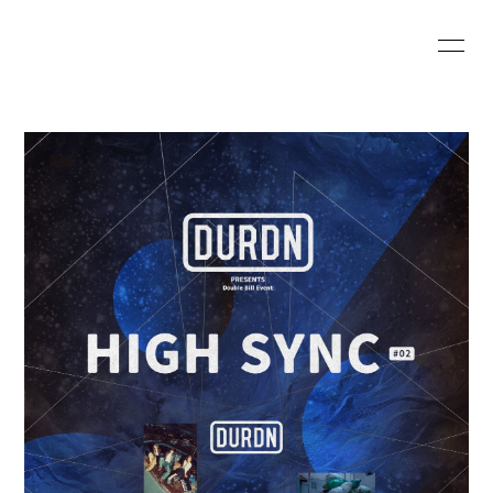
HOME
INFORMATION
SCHEDULE
PROFILE
VIDEO
DISCOGRAPHY
Web Shop