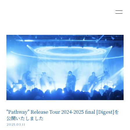
HOME
INFORMATION
SCHEDULE
PROFILE
VIDEO
DISCOGRAPHY
Web Shop
"Pathway" Release Tour 2024-2025 final [Digest]を
公開いたしました
2025.03.11